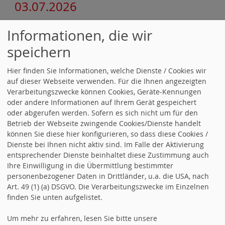
03.07.2026
Informationen, die wir
10.06.2026 Beitrag im Amtsblatt am
speichern
05.06.2026
Hier finden Sie Informationen, welche Dienste / Cookies wir
08.05.2026 Beitrag für das
auf dieser Webseite verwenden. Für die Ihnen angezeigten
Verarbeitungszwecke können Cookies, Geräte-Kennungen
Amtsblatt am 08.05.2026
oder andere Informationen auf Ihrem Gerät gespeichert
oder abgerufen werden. Sofern es sich nicht um für den
Betrieb der Webseite zwingende Cookies/Dienste handelt
24.03.2026 Thomas Mattes hält
können Sie diese hier konfigurieren, so dass diese Cookies /
Dienste bei Ihnen nicht aktiv sind. Im Falle der Aktivierung
Haushaltsrede 2026
entsprechender Dienste beinhaltet diese Zustimmung auch
Ihre Einwilligung in die Übermittlung bestimmter
Auf der SPD-Homepage suchen
personenbezogener Daten in Drittländer, u.a. die USA, nach
Art. 49 (1) (a) DSGVO. Die Verarbeitungszwecke im Einzelnen
finden Sie unten aufgelistet.
KREISVERBAND FREUDENSTADT
Um mehr zu erfahren, lesen Sie bitte unsere